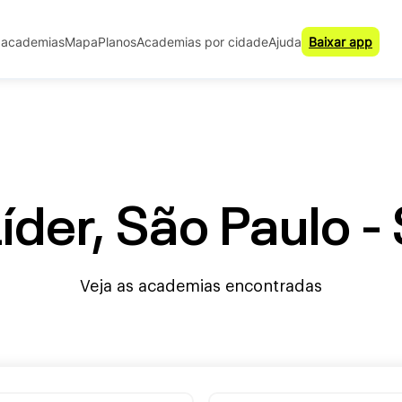
 academias
Mapa
Planos
Academias por cidade
Ajuda
Baixar app
der, São Paulo - 
Veja as academias encontradas