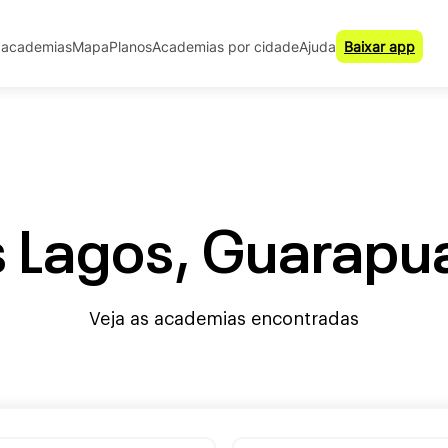
 academias
Mapa
Planos
Academias por cidade
Ajuda
Baixar app
Lagos, Guarapuav
Veja as academias encontradas