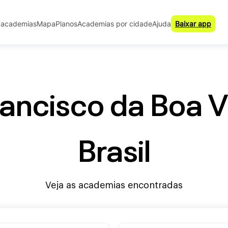
 academias
Mapa
Planos
Academias por cidade
Ajuda
Baixar app
ancisco da Boa Vis
Brasil
Veja as academias encontradas