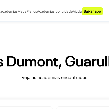
 academias
Mapa
Planos
Academias por cidade
Ajuda
Baixar app
 Dumont, Guarulho
Veja as academias encontradas