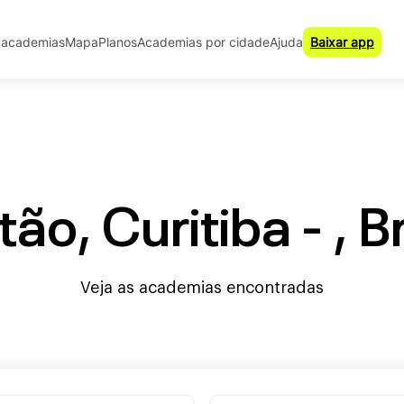
 academias
Mapa
Planos
Academias por cidade
Ajuda
Baixar app
tão, Curitiba - , Br
Veja as academias encontradas