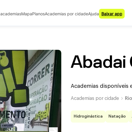
 academias
Mapa
Planos
Academias por cidade
Ajuda
Baixar app
Abadai
Academias disponíveis
Academias por cidade
Rio
Hidroginástica
Natação