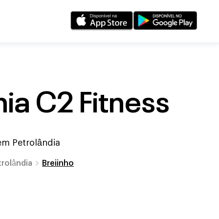
a C2 Fitness
 em
Petrolândia
trolândia
Breiinho