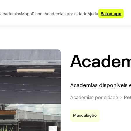
 academias
Mapa
Planos
Academias por cidade
Ajuda
Baixar app
Academi
Academias disponíveis
Academias por cidade
Pe
Musculação