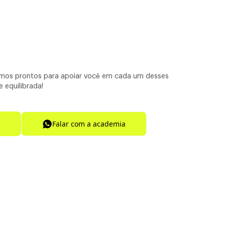
mos prontos para apoiar você em cada um desses
 equilibrada!
Falar com a academia