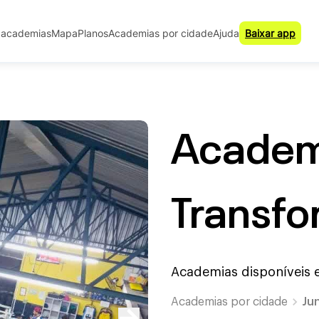
 academias
Mapa
Planos
Academias por cidade
Ajuda
Baixar app
Academ
Transf
Academias disponíveis
Academias por cidade
Jun