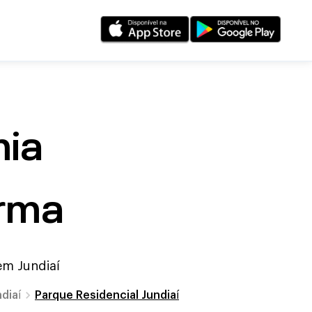
ia
orma
 em
Jundiaí
diaí
Parque Residencial Jundiaí