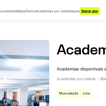
 academias
Mapa
Planos
Academias por cidade
Ajuda
Baixar app
Academi
Academias disponíveis
Academias por cidade
Sã
Musculação
Luta