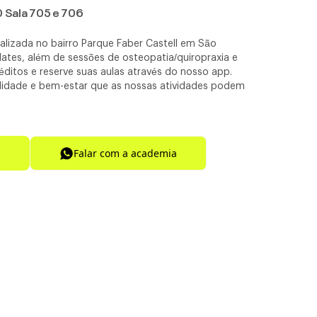
0 Sala 705 e 706
calizada no bairro Parque Faber Castell em São
lates, além de sessões de osteopatia/quiropraxia e
éditos e reserve suas aulas através do nosso app.
ibilidade e bem-estar que as nossas atividades podem
Falar com a academia