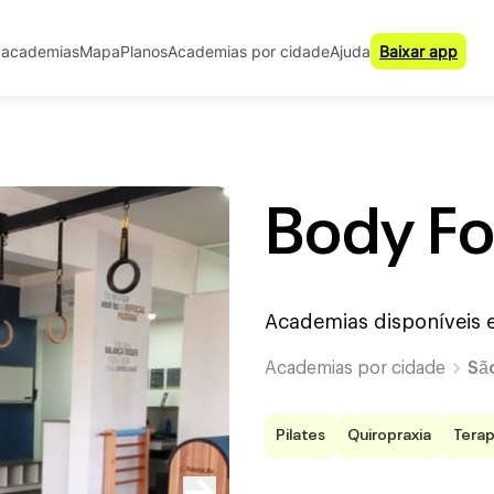
 academias
Mapa
Planos
Academias por cidade
Ajuda
Baixar app
Body Fo
Academias disponíveis
Academias por cidade
Sã
Pilates
Quiropraxia
Terap