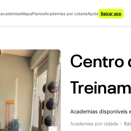
 academias
Mapa
Planos
Academias por cidade
Ajuda
Baixar app
Centro 
Treina
Academias disponíveis
Academias por cidade
Sã