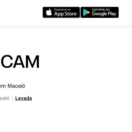
 CAM
 em
Maceió
ceió
Levada