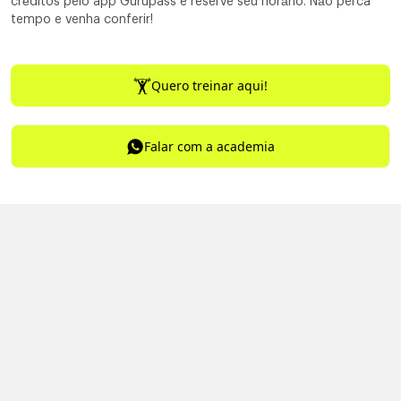
créditos pelo app Gurupass e reserve seu horário. Não perca
tempo e venha conferir!
Quero treinar aqui!
Falar com a academia