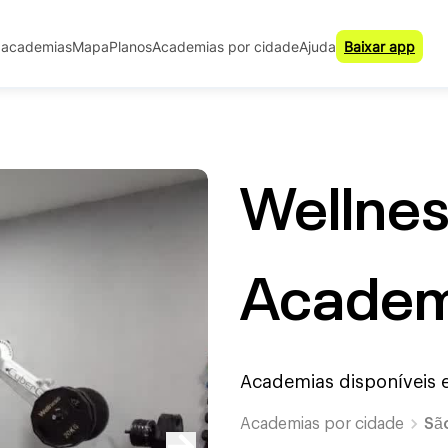
 academias
Mapa
Planos
Academias por cidade
Ajuda
Baixar app
Wellnes
Academi
Academias disponíveis
Academias por cidade
Sã