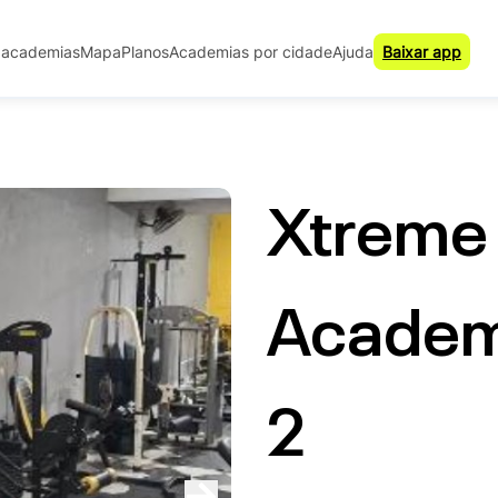
 academias
Mapa
Planos
Academias por cidade
Ajuda
Baixar app
Xtreme 
Academ
2